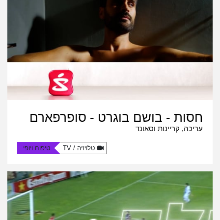
חסות - בושם בוגרט - סופרפארם
עריכה, קריינות וסאונד
טלויזיה / TV
טיפוח ויופי