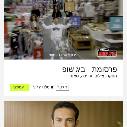
פרסומת - ביג שופ
הפקה, צילום, עריכה, סאונד
דיגיטל
טלויזיה / TV
עסקים