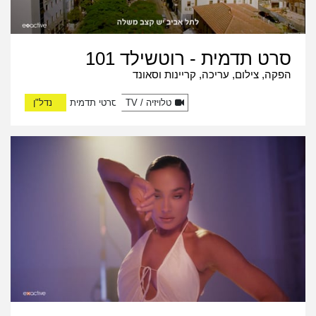
סרט תדמית - רוטשילד 101
הפקה, צילום, עריכה, קריינות וסאונד
טלויזיה / TV
סרטי תדמית
נדל"ן