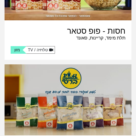
חסות - פופ סטאר
תלת מימד, קריינות, סאונד
טלויזיה / TV
מזון