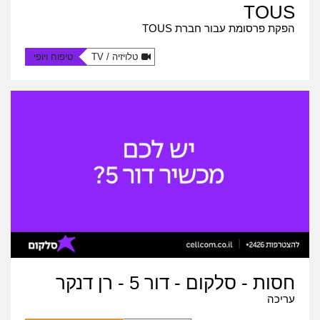
TOUS
הפקת פרסומת
עבור חברת TOUS
טלויזיה / TV
טיפוח ויופי
חסות - סלקום - דור 5 - רן דנקר
עריכה