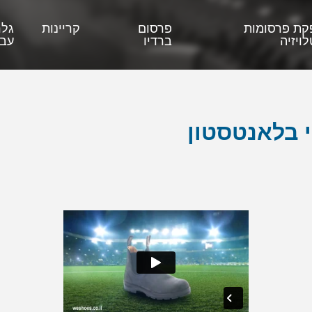
קת פרסומות
פרסום
קריינות
גלר
ויזיה
ברדיו
עבו