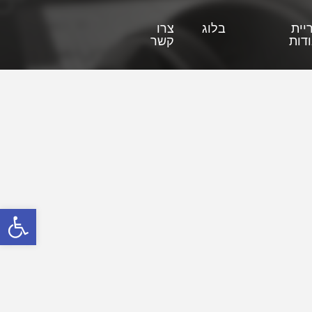
יית
בלוג
צרו
דות
קשר
פתח