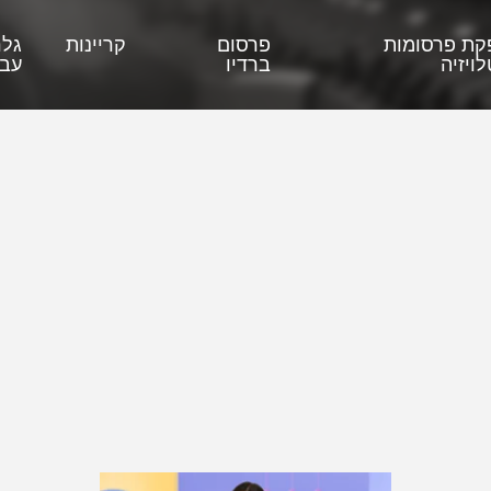
קת פרסומות
פרסום
קריינות
גלר
ויזיה
ברדיו
עבו