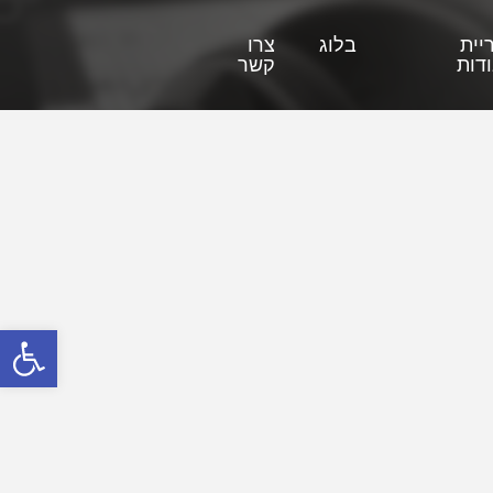
יית
בלוג
צרו
דות
קשר
פתח