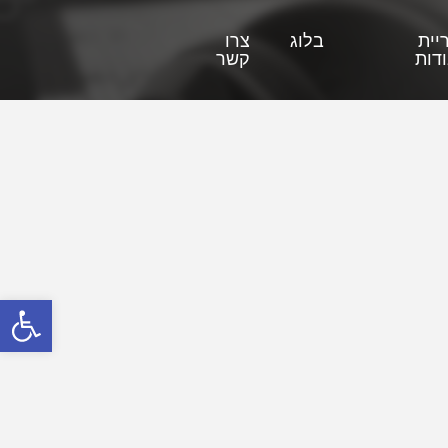
יית
בלוג
צרו
דות
קשר
פתח