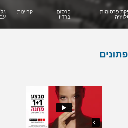
קת פרסומות
פרסום
קריינות
גלר
ויזיה
ברדיו
עבו