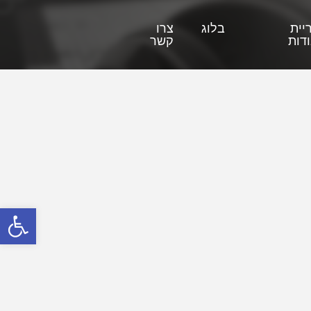
יית
בלוג
צרו
דות
קשר
פתח