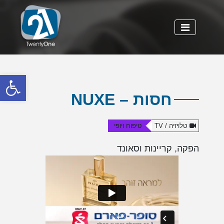
פתח
חסות – NUXE
טלויזיה / TV
טיפוח ויופי
הפקה, קריינות וסאונד