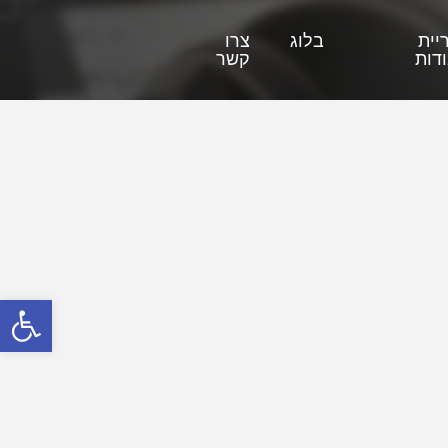
יית
בלוג
צרו
דות
קשר
פתח