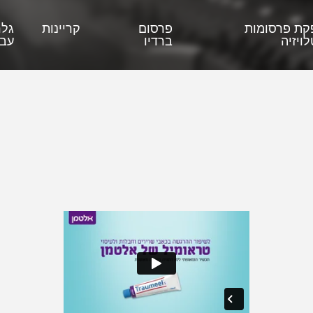
קת פרסומות
פרסום
קריינות
גלר
ויזיה
ברדיו
עבו